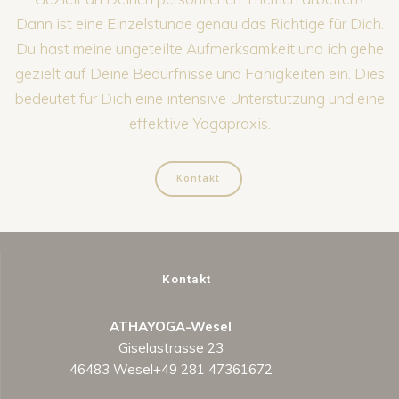
Dann ist eine Einzelstunde genau das Richtige für Dich.
Du hast meine ungeteilte Aufmerksamkeit und ich gehe
gezielt auf Deine Bedürfnisse und Fähigkeiten ein. Dies
bedeutet für Dich eine intensive Unterstützung und eine
effektive Yogapraxis.
Kontakt
Kontakt
ATHAYOGA-Wesel
Giselastrasse 23
46483 Wesel+49 281 47361672