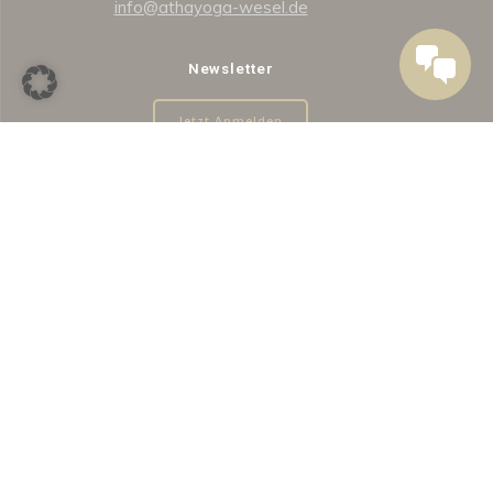
info@athayoga-wesel.de
Newsletter
Jetzt Anmelden
Auf einen Blick
Neu bei ATHAYOGA
Kursangebot
Kursplan
Preise
Über ATHAYOGA-Wesel
Über uns
Unsere Räume