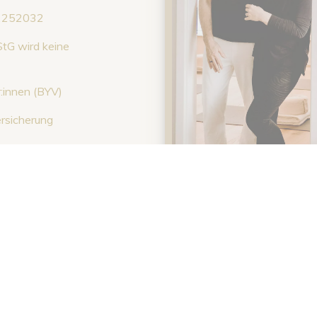
22252032
StG wird keine
:innen (BYV)
ersicherung
rtlich