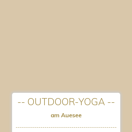
-- OUTDOOR-YOGA --
am Auesee
-------------------------------------------------