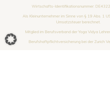
Wirtschafts-Identifikationsnummer: DE43
Als Kleinunternehmer im Sinne von § 19 Abs. 1 U
Umsatzsteuer berechnet.
Mitglied im Berufsverband der Yoga Vidya Lehrer
Berufshaftpflichtversicherung bei der Zurich V
Redaktionell verantwo
Torsten Ulber
Giselastrasse, 23
46483 Wesel