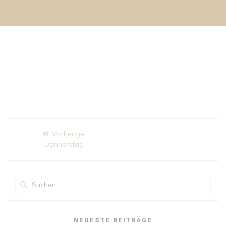
Beitragsnavigation
Vorheriger
Vorherige:
Beitrag:
Donnerstag
Suchen
nach:
NEUESTE BEITRÄGE