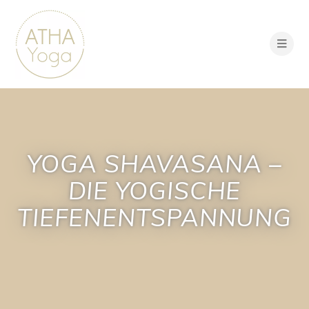
Zum
Inhalt
springen
YOGA SHAVASANA –
DIE YOGISCHE
TIEFENENTSPANNUNG