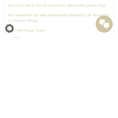
Sei es Dir wert! Tue Dir Gutes! Am allerbesten jeden Tag!
Wir wünschen Dir viele entspannte Momente als Ausgleich
zu Deinem Alltag.
Dein AthaYoga Team
Beitragsnavigation
Vorheriger
Nächster
Vorherige:
Stress ist
Nächster:
ONLINE YOGA
Beitrag:
Beitrag:
kein Normalzustand!
– Präventionskurs
Suchen
nach: